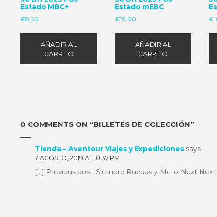
Estado MBC+
Estado mEBC
E
€
8.00
€
10.00
€
1
AÑADIR AL
AÑADIR AL
CARRITO
CARRITO
0 COMMENTS ON “
BILLETES DE COLECCIÓN
”
Tienda – Aventour Viajes y Expediciones
says:
7 AGOSTO, 2019 AT 10:37 PM
[…] Previous post: Siempre Ruedas y MotorNext Next 