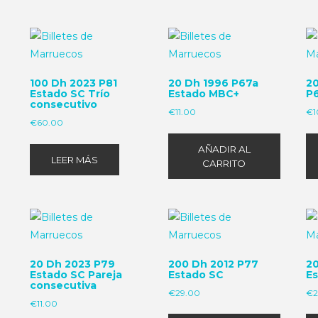
100 Dh 2023 P81
20 Dh 1996 P67a
2
Estado SC Trío
Estado MBC+
P
consecutivo
€
11.00
€
1
€
60.00
AÑADIR AL
LEER MÁS
CARRITO
20 Dh 2023 P79
200 Dh 2012 P77
2
Estado SC Pareja
Estado SC
E
consecutiva
€
29.00
€
€
11.00