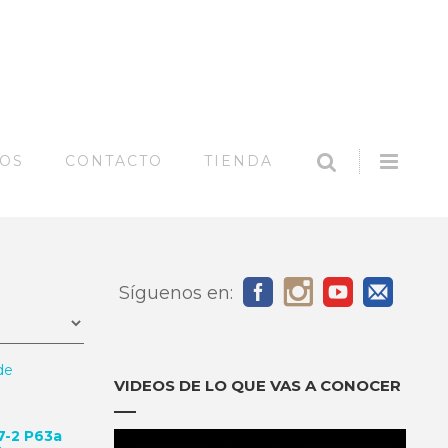
SEARCH
Offc
MOS
CONTACTO
TIENDA
Side
Síguenos en:
VIDEOS DE LO QUE VAS A CONOCER
7-2 P63a