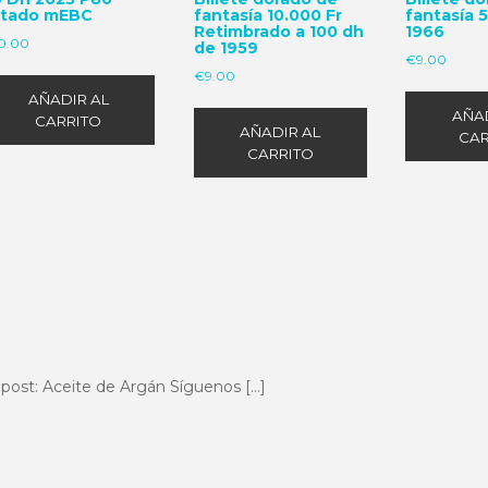
stado mEBC
fantasía 10.000 Fr
fantasía 
Retimbrado a 100 dh
1966
0.00
de 1959
€
9.00
€
9.00
AÑADIR AL
AÑAD
CARRITO
AÑADIR AL
CAR
CARRITO
post: Aceite de Argán Síguenos […]