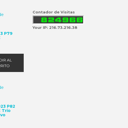
Contador de Visitas
Your IP: 216.73.216.38
23 P79
C
IR AL
RITO
023 P82
 Trío
ivo