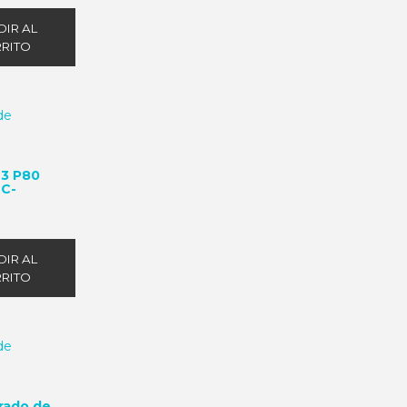
IR AL
RITO
23 P80
BC-
IR AL
RITO
orado de