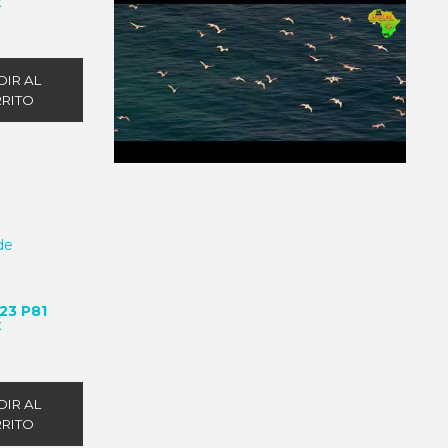
C
IR AL
RITO
23 P81
C
IR AL
RITO