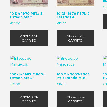
E
€
1
10 Dh 1970 P57a.3
10 Dh 1970 P57b.2
Estado MBC
Estado BC
€
14.00
€
13.00
AÑADIR AL
AÑADIR AL
CARRITO
CARRITO
100 dh 1987-2 P65c
100 Dh 2002-2005
1
Estado MBC+
P70 Estado MBC
P
€
19.00
€
16.00
€
1
AÑADIR AL
AÑADIR AL
CARRITO
CARRITO