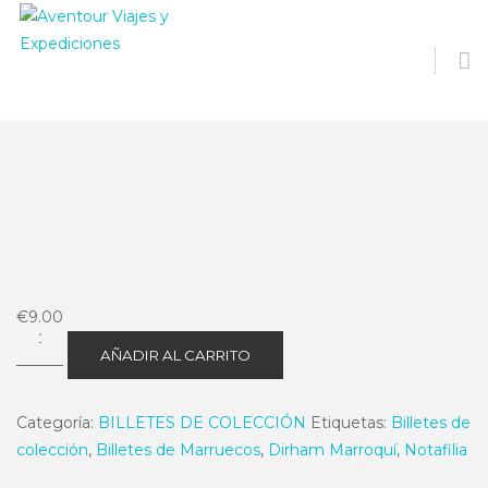
O
S
€
9.00
10
AÑADIR AL CARRITO
Dh
1987-
Categoría:
BILLETES DE COLECCIÓN
Etiquetas:
Billetes de
2
colección
,
Billetes de Marruecos
,
Dirham Marroquí
,
Notafilia
P63a
Estado