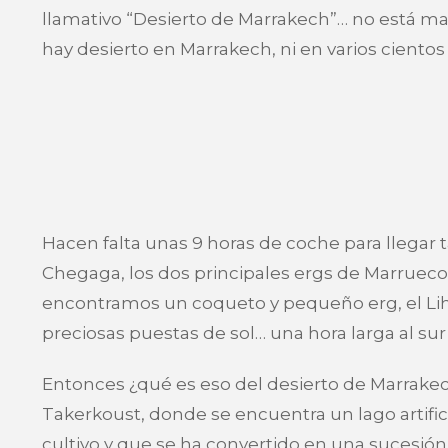
llamativo “Desierto de Marrakech”… no está mal
hay desierto en Marrakech, ni en varios cientos
Hacen falta unas 9 horas de coche para llegar 
Chegaga, los dos principales ergs de Marruecos,
encontramos un coqueto y pequeño erg, el Lih
preciosas puestas de sol… una hora larga al s
Entonces ¿qué es eso del desierto de Marrakech
Takerkoust, donde se encuentra un lago artific
cultivo y que se ha convertido en una sucesión 