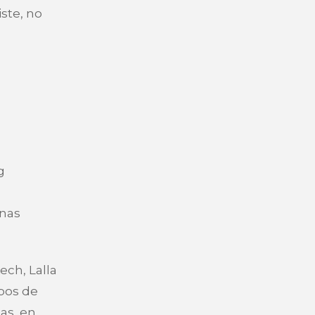
ste, no
g
unas
ech, Lalla
mpos de
as, en