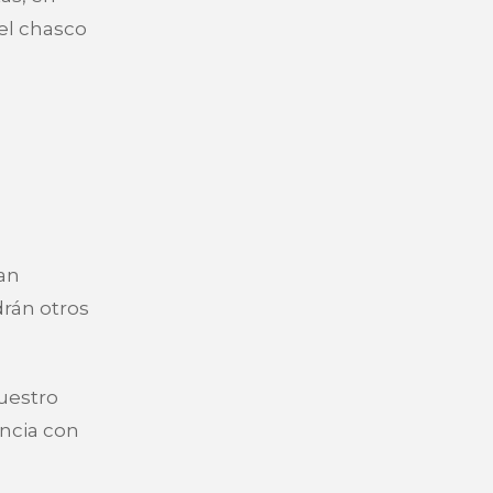
 el chasco
tan
drán otros
uestro
encia con