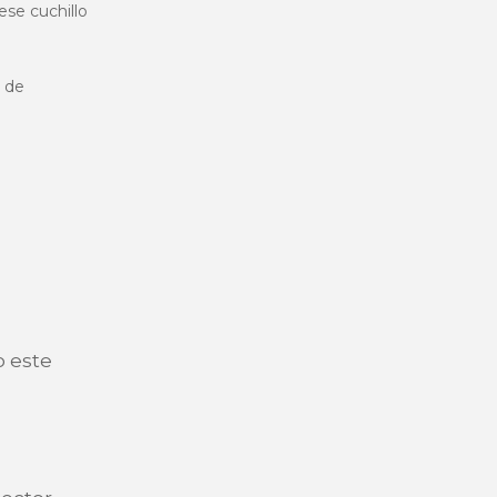
 ese cuchillo
e de
o este