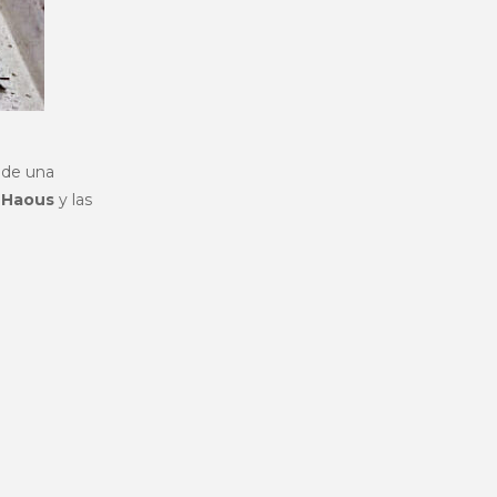
s de una
 Haous
y las