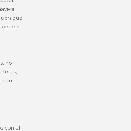
sector
mavera,
iguen que
contar y
s, no
 toros,
es un
s con el