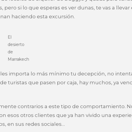
 pero si lo que esperas es ver dunas, te vas a llevar
inan haciendo esta excursión.
El
desierto
de
Marrakech
 les importa lo más mínimo tu decepción, no inten
o de turistas que pasen por caja, hay muchos, ya ven
lmente contrarios a este tipo de comportamiento. N
son esos otros clientes que ya han vivido una experi
s, en sus redes sociales…