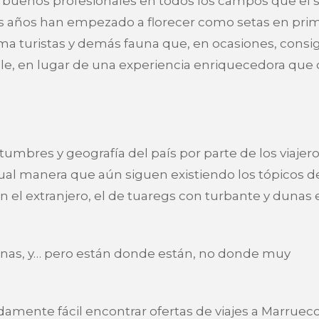
buenos profesionales en todos los campos que el 
imos años han empezado a florecer como setas en pri
tima turistas y demás fauna que, en ocasiones, cons
ble, en lugar de una experiencia enriquecedora que 
umbres y geografía del país por parte de los viajero
ual manera que aún siguen existiendo los tópicos de
 el extranjero, el de tuaregs con turbante y dunas 
inas, y… pero están donde están, no donde muy
amente fácil encontrar ofertas de viajes a Marrueco