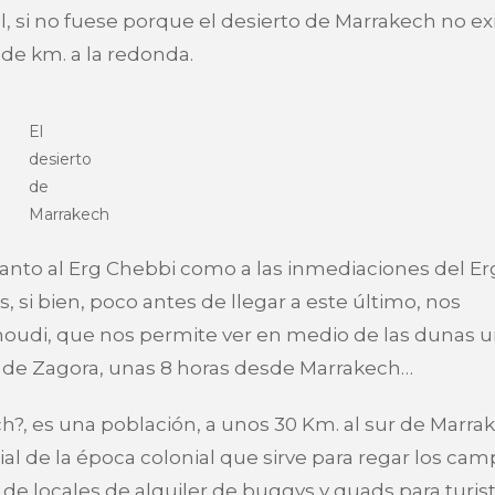
, si no fuese porque el desierto de Marrakech no exi
 de km. a la redonda.
El
desierto
de
Marrakech
tanto al Erg Chebbi como a las inmediaciones del Er
 si bien, poco antes de llegar a este último, nos
oudi, que nos permite ver en medio de las dunas 
ur de Zagora, unas 8 horas desde Marrakech…
?, es una población, a unos 30 Km. al sur de Marrak
ial de la época colonial que sirve para regar los ca
de locales de alquiler de buggys y quads para turist