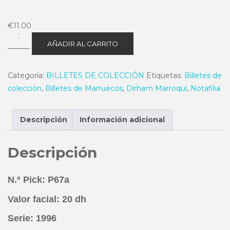
€
11.00
20
AÑADIR AL CARRITO
Dh
1996
Categoría:
BILLETES DE COLECCIÓN
Etiquetas:
Billetes de
P67a
colección
,
Billetes de Marruecos
,
Dirham Marroquí
,
Notafilia
Estado
MBC+
cantidad
Descripción
Información adicional
Descripción
N.º Pick: P67a
Valor facial: 20 dh
Serie: 1996