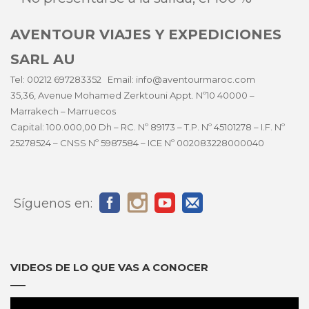
AVENTOUR VIAJES Y EXPEDICIONES
SARL AU
Tel: 00212 697283352 Email: info@aventourmaroc.com
35,36, Avenue Mohamed Zerktouni Appt. Nº10 40000 –
Marrakech – Marruecos
Capital: 100.000,00 Dh – RC. Nº 89173 – T.P. Nº 45101278 – I.F. Nº
25278524 – CNSS Nº 5987584 – ICE Nº 002083228000040
Síguenos en:
VIDEOS DE LO QUE VAS A CONOCER