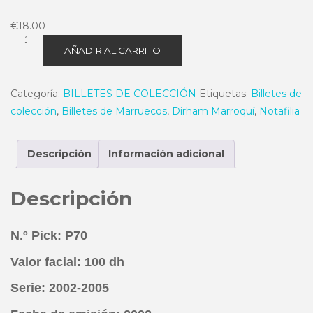
€
18.00
100
AÑADIR AL CARRITO
Dh
2002-
Categoría:
BILLETES DE COLECCIÓN
Etiquetas:
Billetes de
2005
colección
,
Billetes de Marruecos
,
Dirham Marroquí
,
Notafilia
P70
Estado
MBC+
Descripción
Información adicional
cantidad
Descripción
N.º Pick: P70
Valor facial: 100 dh
Serie: 2002-2005