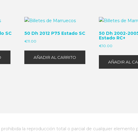
do SC
50 Dh 2012 P75 Estado SC
50 Dh 2002-200
Estado RC+
€
11.00
€
10.00
O
AÑADIR AL CARRITO
AÑADIR AL C
prohibida la reproducción total o parcial de cualquier elemento pu