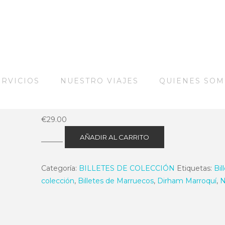
ERVICIOS
NUESTRO VIAJES
QUIENES SO
€
29.00
200
AÑADIR AL CARRITO
Dh
2023
Categoría:
BILLETES DE COLECCIÓN
Etiquetas:
Bil
P82
colección
,
Billetes de Marruecos
,
Dirham Marroquí
,
N
Estado
SC
cantidad