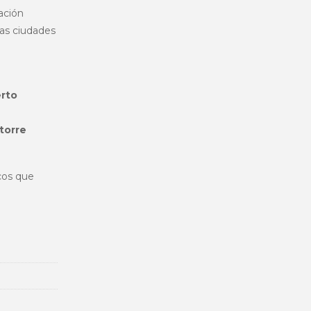
ación
las ciudades
rto
torre
cos que