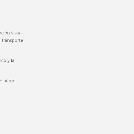
ción visual
l transporte
ico y la
te aéreo