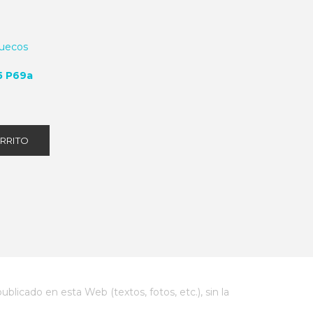
5 P69a
ARRITO
blicado en esta Web (textos, fotos, etc.), sin la