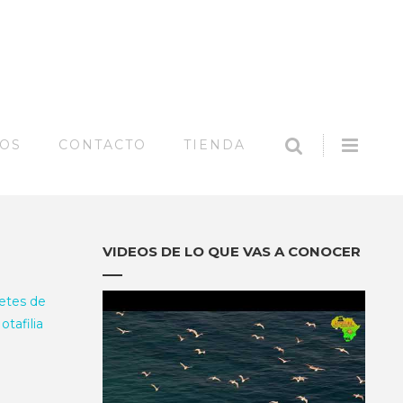
SEARCH
Offc
MOS
CONTACTO
TIENDA
Side
Síguenos en:
VIDEOS DE LO QUE VAS A CONOCER
letes de
otafilia