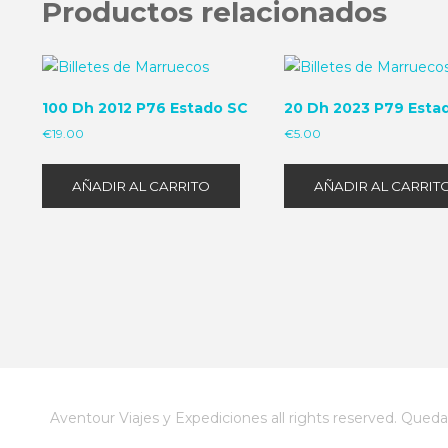
Productos relacionados
100 Dh 2012 P76 Estado SC
20 Dh 2023 P79 Esta
€
19.00
€
5.00
AÑADIR AL CARRITO
AÑADIR AL CARRIT
Aventour Viajes y Expediciones all rights reserved. Queda 