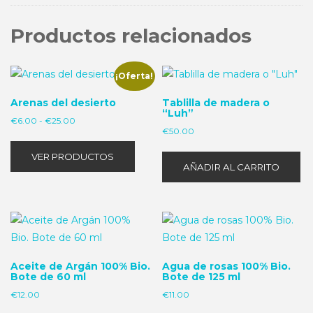
Productos relacionados
¡Oferta!
Arenas del desierto
Tablilla de madera o
“Luh”
Rango
€
6.00
-
€
25.00
€
50.00
de
precios:
VER PRODUCTOS
desde
AÑADIR AL CARRITO
€6.00
hasta
€25.00
Aceite de Argán 100% Bio.
Agua de rosas 100% Bio.
Bote de 60 ml
Bote de 125 ml
€
12.00
€
11.00