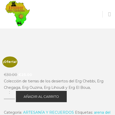
O
S
¡Oferta!
El
El
€
30.00
€
25.00
precio
precio
Colección de tierras de los desiertos del Erg Chebbi, Erg
original
actual
Chegaga, Erg Ouzina, Erg Lihoudi y Erg El Boua,
Colección
era:
es:
AÑADIR AL CARRITO
de
€30.00.
€25.00.
5
Categoría:
ARTESANÍA Y RECUERDOS
Etiquetas:
arena del
arenas